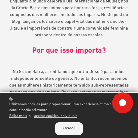
Enquanto o mundo celebra o Dia Internacional da Mulher, nós
da Gracie Barra nos unimos para honrar a força, resiliência e
conquistas das mulheres em todos os lugares. Neste post do
blog, lançamos luz sobre o papel vital das mulheres no Jiu-
Jitsu e a importância de construir uma comunidade feminina
próspera dentro de nossas escolas.
Por que isso importa?
Na Gracie Barra, acreditamos que o Jiu-Jitsu é para todos,
independentemente do gênero. No entanto, reconhecemos
que as mulheres historicamente têm sido sub-representadas
nos esportes de combate. Por isso, estamos comprometidos
em criar um ambiente onde as mulheres se sintam
Utilizamos cookies para proporcionar uma experiência ótima e
empoderadas para abraçar a arte do Jiu-Jitsu e prosperar nos
comunicação relevante.
tatames.
Saiba mais
ou
aceitar cookies individuais
.
Imagine entrar em uma escola onde as mulheres não são
Entendi!
apenas bem-vindas, mas celebradas. Onde mães, irmãs e filhas