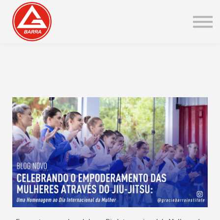
Blog
Certificados de Faixa
Integração IGB
Entrar / Cadastre-se
Go to EN
GB ONLINE