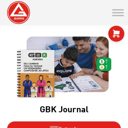
Blog
Certificados de Faixa
Integração IGB
Entrar / Cadastre-se
Go to EN
GB ONLINE
GBK Journal