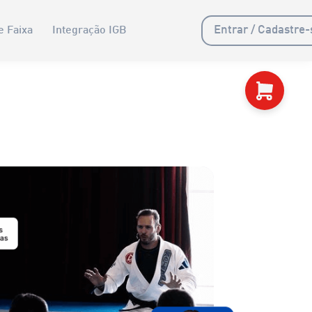
Entrar / Cadastre-
e Faixa
Integração IGB